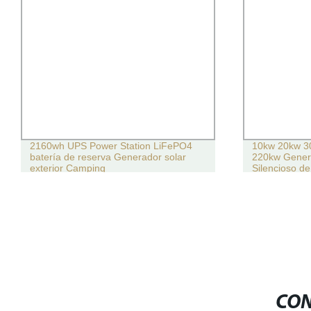
2160wh UPS Power Station LiFePO4
10kw 20kw 3
batería de reserva Generador solar
220kw Genera
exterior Camping
Silencioso d
Prueba de Cl
CON