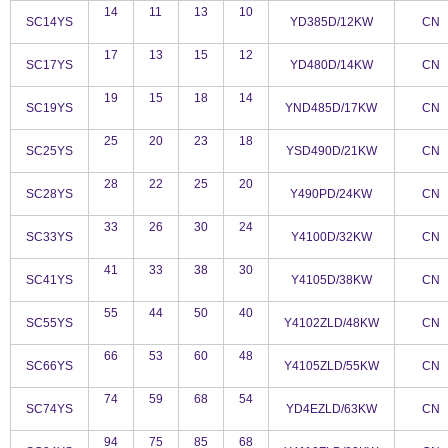
14
11
13
10
SC14YS
YD385D/12KW
CN
17
13
15
12
SC17YS
YD480D/14KW
CN
19
15
18
14
SC19YS
YND485D/17KW
CN
25
20
23
18
SC25YS
YSD490D/21KW
CN
28
22
25
20
SC28YS
Y490PD/24KW
CN
33
26
30
24
SC33YS
Y4100D/32KW
CN
41
33
38
30
SC41YS
Y4105D/38KW
CN
55
44
50
40
SC55YS
Y4102ZLD/48KW
CN
66
53
60
48
SC66YS
Y4105ZLD/55KW
CN
74
59
68
54
SC74YS
YD4EZLD/63KW
CN
94
75
85
68