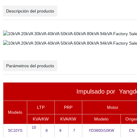
Descripción del producto
Parámetros del producto
Impulsado por Yan
LTP
PRP
Motor
Modelo
KVA/KW
KVA/KW
Modelo
Orige
10
SC10YS
8
9
7
YD380D/10KW
CN