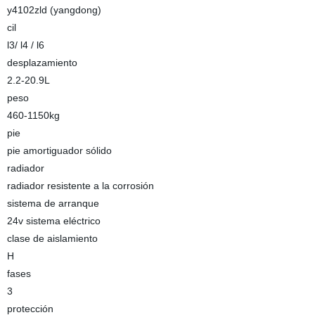
y4102zld (yangdong)
cil
l3/ l4 / l6
desplazamiento
2.2-20.9L
peso
460-1150kg
pie
pie amortiguador sólido
radiador
radiador resistente a la corrosión
sistema de arranque
24v sistema eléctrico
clase de aislamiento
H
fases
3
protección