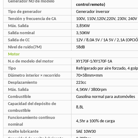
Generador NO de modelo
control remoto)
Tipo de generador
Generador inversor
Tensión y frecuencia de CA
100V, 110V,120V,220V, 230V, 240
Máx. Salida
3,85KW
Salida nominal
3,50KW
Salida de CC
12V / 8,0A 5V / 1A 5V / 2,1A (OPCI
Nivel de ruido(7M)
58dB
Motor
N.o de modelo del motor
XY170F-1/XY170F-1A
Tipo
Refrigerado por aire forzado, 4 gol
Diámetro interior × recorrido
70×58mm×mm
Desplazamiento
223cc
Máx. Salida
4,5KW / 3800rpm
Combustible
Gasolina normal para automóviles
Capacidad del depósito de
8,8L
combustible
Funcionamiento continuo
4,5hr a 100% de carga
nominal
Aceite lubricante
SAE 10W30