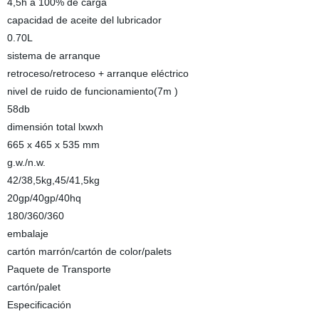
4,5h a 100% de carga
capacidad de aceite del lubricador
0.70L
sistema de arranque
retroceso/retroceso + arranque eléctrico
nivel de ruido de funcionamiento(7m )
58db
dimensión total lxwxh
665 x 465 x 535 mm
g.w./n.w.
42/38,5kg,45/41,5kg
20gp/40gp/40hq
180/360/360
embalaje
cartón marrón/cartón de color/palets
Paquete de Transporte
cartón/palet
Especificación