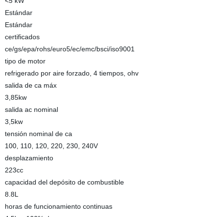
<5 kW
Estándar
Estándar
certificados
ce/gs/epa/rohs/euro5/ec/emc/bsci/iso9001
tipo de motor
refrigerado por aire forzado, 4 tiempos, ohv
salida de ca máx
3,85kw
salida ac nominal
3,5kw
tensión nominal de ca
100, 110, 120, 220, 230, 240V
desplazamiento
223cc
capacidad del depósito de combustible
8.8L
horas de funcionamiento continuas