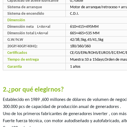
Capacidad de aceite lubricante
0,70liter
Sistema de arranque
Motor de arranque/retroceso + arra
Sistema de encendido
C.D.I.
Dimensión
Dimensión neta L×An×al
610×415×495MM
Dimensión total L×An×al
665×465×535 MM
G.W/N.W
42/38,5kg,45/41,5kg
20GP/40GP/40HQ:
180/360/360
Certificados
CE/GS/EPA/ROHS/EURO5/EC/EMC/B
Tiempo de entrega
Muestra:10 a 15days;Orden de masa
Garantía
1 años
2.¿por qué elegirnos?
Establecido en 1989 ,600 millones de dólares de volumen de negoci
300.000 pcs de capacidad de producción anual de generadores .
Uno de los primeros fabricantes de generadores inverter , con más
Fuerte fuerza técnica, con motor autodiseñado y autofabricado, alt