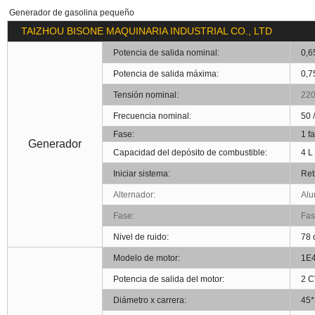
Generador de gasolina pequeño
TAIZHOU BISONE MAQUINARIA INDUSTRIAL CO., LT
Potencia de salida nominal:
0,6
Potencia de salida máxima:
0,7
Tensión nominal:
220
Frecuencia nominal:
50 
Fase:
1 f
Generador
Capacidad del depósito de combustible:
4 L
Iniciar sistema:
Ret
Alternador:
Alu
Fase:
Fas
Nivel de ruido:
78 
Modelo de motor:
1E
Potencia de salida del motor:
2 
Diámetro x carrera:
45