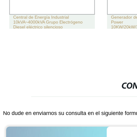
Central de Energía Industrial
Generador de
10kVA~4000kVA Grupo Electrógeno
Power
Diesel eléctrico silencioso
10KW/20kW/
Cummins/Perkins/Deutz/Hyundai/Mitsubishi/SDEC/Yuchai
125kVA con C
oosan,Caterpillar
Conjuntos de generación de energía
emergencia t
del motor
aislamiento a
CON
No dude en enviarnos su consulta en el siguiente form