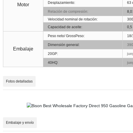
Desplazamiento:
63 
Motor
Relación de compresión:
8,0
Velocidad nominal de rotación:
300
Capacidad de aceite:
0,5
Peso neto/ GrossPeso:
18/
Dimensión general:
390
Embalaje
20GP:
jue
40HQ:
jue
Fotos detalladas
Embalaje y envío