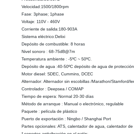
Velocidad:1500/1800rpm
Fase: 3phase; 1phase
Voltaje: 110V - 460V
Corriente de salida:180-903A
Sistema eléctrico:Delixi
Depósito de combustible: 8 horas
Nivel sonoro : 68-75dB@7m
Temperatura ambiente : -5ºC ~ 50ºC.
Depósito de agua :40-50ºC depósito de agua de protección
Motor diesel: SDEC, Cummins, DCEC
Alternador: Alternador sin escobillas /Marathon/Stamford/l
Controlador : Deepsea / COMAP
Tiempo de espera: Normal 20-30 días
Método de arranque : Manual o electrónico, regulable
Paquete : película de plástico
Puerto de exportación : Ningbo / Shanghai Port
Partes opcionales: ATS, calentador de agua, calentador de 
* soportes antivibración en el patín;