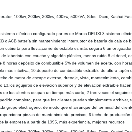
sistema eléctrico configurado partes de Marca DELIXI 3.sistema eléctri
o ACB batería sin mantenimiento interruptor de batería de caja de ba
on cubierta para lluvia,corriente estable es más segura 6.amortiguad
 de laberinto con caucho y algodón plástico, menos ruido 8.el dosel, 
8 horas depósito de combustible 5% de volumen de aceite, con horas d
le más intuitiva; 10.depósito de combustible extraíble de altura tapón 
eite de motor de escape externo, drenaje, vista, mantenimiento, cambi
vo 13.los agujeros de elevación superior y de elevación extraíble hace
os de los clientes ocupan un tiempo más corto; 2.tres veces el seguim
e pedido completo, para que los clientes puedan simplemente archivar, 
a grupo electrógeno, de modo que el arranque del terminal del cliente
roporcionar piezas de mantenimiento precisas; 6.techo de producción in
 de la empresa a partir de 1995, más experiencia, mejores recursos