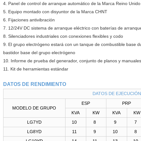
4. Panel de control de arranque automático de la Marca Reino Un
5. Equipo montado con disyuntor de la Marca CHNT
6. Fijaciones antivibración
7. 12/24V DC sistema de arranque eléctrico con baterías de arranq
8. Silenciadores industriales con conexiones flexibles y codo
9. El grupo electrógeno estará con un tanque de combustible base du
bastidor base del grupo electrógeno
10. Informe de prueba del generador, conjunto de planos y manuale
11. Kit de herramientas estándar
DATOS DE RENDIMIENTO
DATOS DE EJECUCIÓN
ESP
PRP
MODELO DE GRUPO
KVA
KW
KVA
KW
LG7YD
10
8
9
7
LG8YD
11
9
10
8