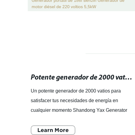
co
Generador portátil de 186f Benzin Generador de
iento
motor diésel de 220 voltios 5,5kW
Generador diésel de bajo nivel de ruido: potencia silenciosa para tus necesidades energéticas.
Potente generador de 2000 vatios para satisfacer tus necesidades de energía en cualquier momento.
Un potente generador de 2000 vatios para
satisfacer tus necesidades de energía en
cualquier momento Shandong Yax Generator
Co., Ltd. es una empresa centrada en el
e
desarrollo, la venta y el servicio
Learn More