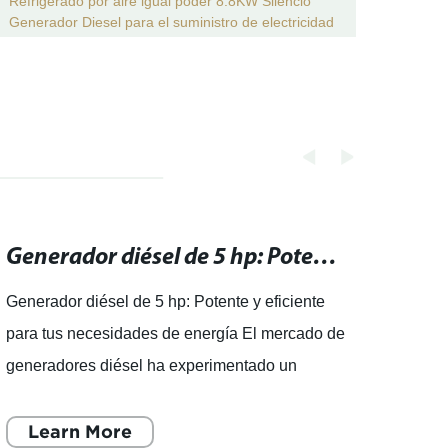
Refrigerado por aire igual poder 8.8KW Silencio
Sumin
Generador Diesel para el suministro de electricidad
portát
al aire libre
Generador diésel de 5 hp: Potente y eficiente para tus necesidades de energía
Generador diésel de 5 hp: Potente y eficiente
La de
para tus necesidades de energía El mercado de
es ca
generadores diésel ha experimentado un
neces
aumento significativo en la demanda en los
eficie
últimos años, debido
Learn More
deman
L