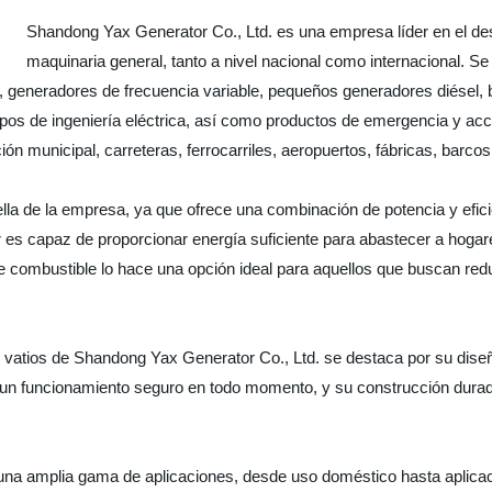
Shandong Yax Generator Co., Ltd. es una empresa líder en el desa
maquinaria general, tanto a nivel nacional como internacional. S
 generadores de frecuencia variable, pequeños generadores diésel,
ipos de ingeniería eléctrica, así como productos de emergencia y acc
 municipal, carreteras, ferrocarriles, aeropuertos, fábricas, barco
ella de la empresa, ya que ofrece una combinación de potencia y efic
r es capaz de proporcionar energía suficiente para abastecer a hoga
 combustible lo hace una opción ideal para aquellos que buscan reduci
 vatios de Shandong Yax Generator Co., Ltd. se destaca por su diseñ
ar un funcionamiento seguro en todo momento, y su construcción dura
 una amplia gama de aplicaciones, desde uso doméstico hasta aplicac