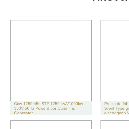
Ccw-1250et5s STP 1250 kVA/1000kw
Precio de fá
380V 50Hz Powerd por Cummins
Silent Type 
Generator
electrogeno V
60kVA 75kVA
150kVA 160k
diésel