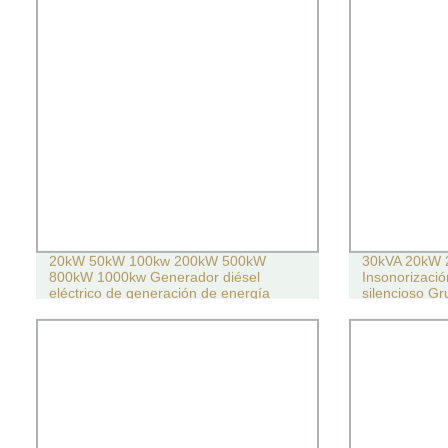
20kW 50kW 100kw 200kW 500kW
30kVA 20kW 
800kW 1000kw Generador diésel
Insonorizació
eléctrico de generación de energía
silencioso Gr
silenciosa para alquiler de minería
doméstica Grupo electrógeno