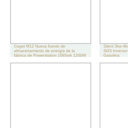
Ceget M12 Nueva fuente de
Silent 3kw 4
almacenamiento de energía de la
SGS Inversor 
fábrica de Powerstation 1065wh 1200W
Gasolina
Generador de batería de reserva con
panel solar carga exterior Camping
portátil Central eléctrica