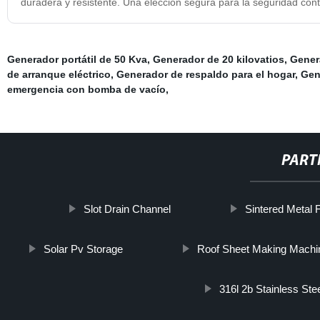
duradera y resistente. Una elección segura para la seguridad cont
Generador portátil de 50 Kva
,
Generador de 20 kilovatios
,
Gener
de arranque eléctrico
,
Generador de respaldo para el hogar
,
Gen
emergencia con bomba de vacío
,
PART
Slot Drain Channel
Sintered Metal F
Solar Pv Storage
Roof Sheet Making Machi
316l 2b Stainless Stee