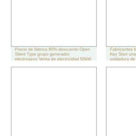
Precio de fábrica 80% descuento Open
Fabricantes M
Silent Type grupo generador
Key Start una
electrogeno Venta de electricidad 50kW
soldadura de 
60kVA 75kVA 80kVA 100kVA 125kVA
de bajo ruido
150kVA 160kVA 200kVA Generador
Generador
diésel