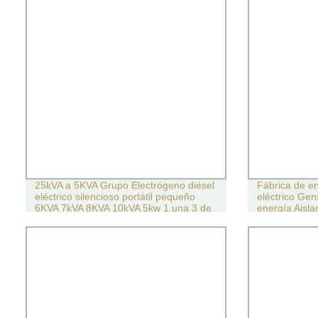
25kVA a 5KVA Grupo Electrógeno diésel
Fábrica de e
eléctrico silencioso portátil pequeño
eléctrico Ge
6KVA 7kVA 8KVA 10kVA 5kw 1 una 3 de
energía Aisla
tres fases Generador diésel
doble cilindr
Open Diesel 