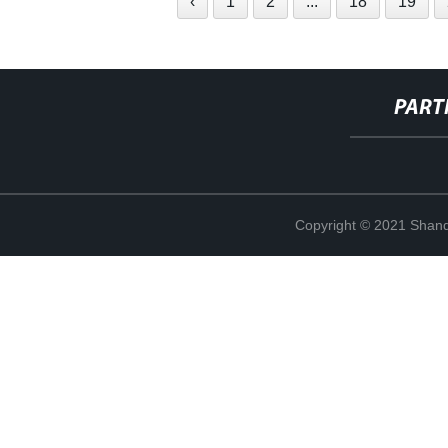
‹
1
2
...
18
19
PART
Copyright © 2021 Shand