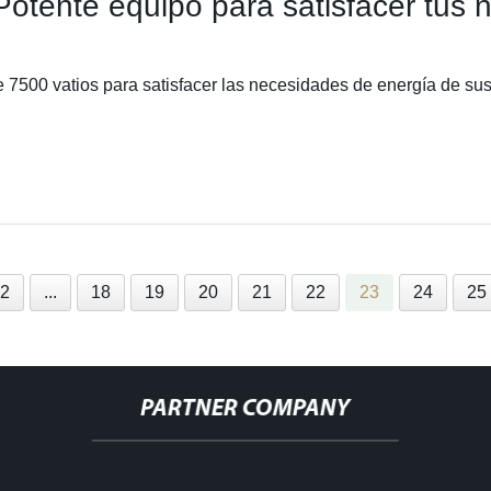
otente equipo para satisfacer tus 
7500 vatios para satisfacer las necesidades de energía de s
2
...
18
19
20
21
22
23
24
25
PARTNER COMPANY